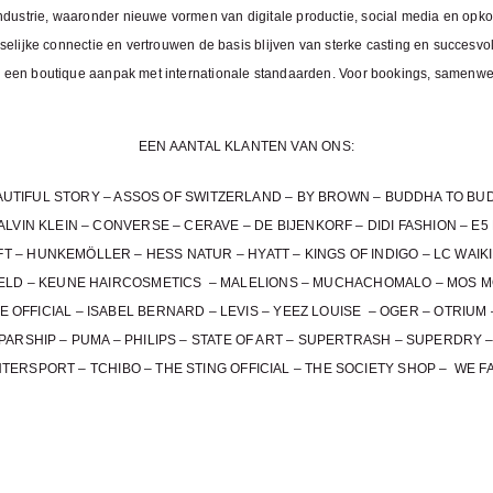
dustrie, waaronder nieuwe vormen van digitale productie, social media en op
selijke connectie en vertrouwen de basis blijven van sterke casting en succesvol
n een boutique aanpak met internationale standaarden. Voor bookings, samenwe
EEN AANTAL KLANTEN VAN ONS:
EAUTIFUL STORY – ASSOS OF SWITZERLAND – BY BROWN – BUDDHA TO BUD
LVIN KLEIN – CONVERSE – CERAVE – DE BIJENKORF – DIDI FASHION – E
 HUNKEMÖLLER – HESS NATUR – HYATT – KINGS OF INDIGO – LC WAIKIKI
ELD – KEUNE HAIRCOSMETICS – MALELIONS – MUCHACHOMALO – MOS M
IE OFFICIAL – ISABEL BERNARD – LEVIS – YEEZ LOUISE – OGER – OTRIUM
ARSHIP – PUMA – PHILIPS – STATE OF ART – SUPERTRASH – SUPERDRY –
INTERSPORT – TCHIBO – THE STING OFFICIAL – THE SOCIETY SHOP – WE 