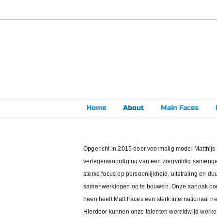
Skip
to
content
Home
About
Main Faces
Opgericht in 2015 door voormalig model Matthijs
vertegenwoordiging van een zorgvuldig samengeste
sterke focus op persoonlijkheid, uitstraling en
samenwerkingen op te bouwen. Onze aanpak combi
heen heeft Matt Faces een sterk internationaal 
Hierdoor kunnen onze talenten wereldwijd werken e