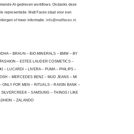
komende AI-gedreven workflows. Ondanks deze
le representatie. Matt Faces staat voor een
rkingen of meer informatie:
info@mattfaces.nl
.
DHA – BRAUN – BIO MINERALS – BMW – BY
5 FASHION – ESTEE LAUDER COSMETICS –
 – LUCARDI – LIVERA – PUMA – PHILIPS –
OSH – MERCEDES BENZ – MUD JEANS – MI
 – ONLY FOR MEN – RITUALS – RAISIN BANK –
 SILVERCREEK – SAMSUNG – THINGS I LIKE
FASHION – ZALANDO