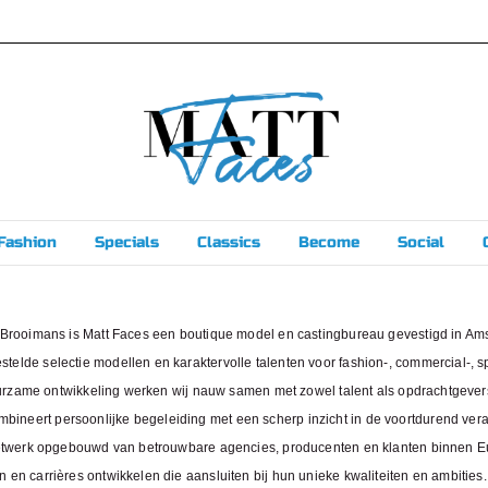
Fashion
Specials
Classics
Become
Social
 Brooimans is Matt Faces een boutique model en castingbureau gevestigd in Am
lde selectie modellen en karaktervolle talenten voor fashion-, commercial-, spo
 duurzame ontwikkeling werken wij nauw samen met zowel talent als opdrachtgeve
neert persoonlijke begeleiding met een scherp inzicht in de voortdurend vera
netwerk opgebouwd van betrouwbare agencies, producenten en klanten binnen Eur
n carrières ontwikkelen die aansluiten bij hun unieke kwaliteiten en ambities. N