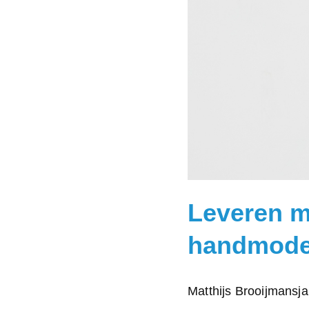
Leveren 
handmode
Posted
Matthijs Brooijmans
j