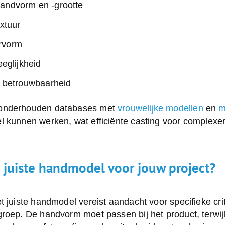
handvorm en -grootte
extuur
rvorm
eeglijkheid
en betrouwbaarheid
 onderhouden databases met
vrouwelijke modellen
en
m
l kunnen werken, wat efficiënte casting voor complexer
t juiste handmodel voor jouw project?
t juiste
handmodel
vereist aandacht voor specifieke crit
roep. De handvorm moet passen bij het product, terwijl