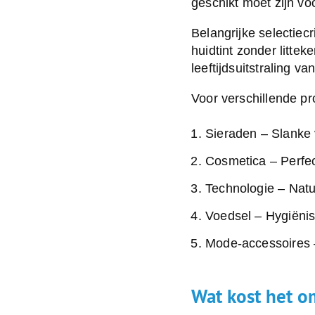
geschikt moet zijn vo
Belangrijke selectiecr
huidtint zonder litte
leeftijdsuitstraling v
Voor verschillende pr
Sieraden
– Slanke 
Cosmetica
– Perfec
Technologie
– Natuu
Voedsel
– Hygiënis
Mode-accessoires
Wat kost het o