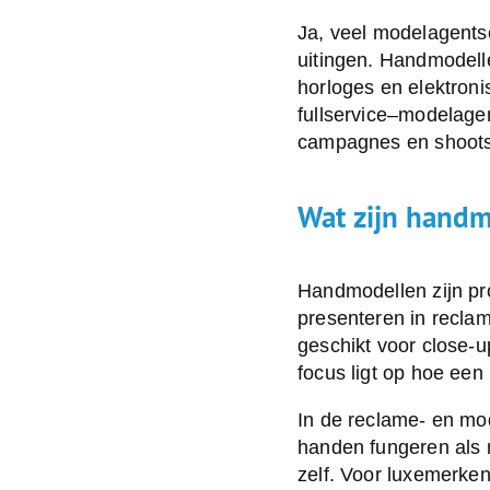
by:
Ja, veel modelagents
uitingen. Handmodelle
horloges en elektron
fullservice
–
modelagen
campagnes en shoots
Wat zijn handm
Handmodellen
zijn p
presenteren in recla
geschikt voor close-u
focus ligt op hoe een
In de reclame- en mo
handen fungeren als n
zelf. Voor luxemerken