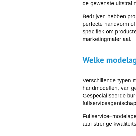
de gewenste uitstrali
Bedrijven hebben pro
perfecte handvorm of
specifiek om producte
marketingmateriaal.
Welke modelag
Verschillende typen
m
handmodellen, van ge
Gespecialiseerde bure
fullserviceagentscha
Fullservice
–
modelage
aan strenge kwalitei