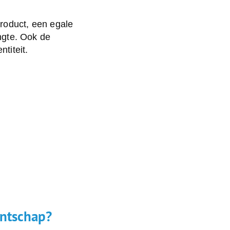
product, een egale
engte. Ook de
titeit.
entschap?