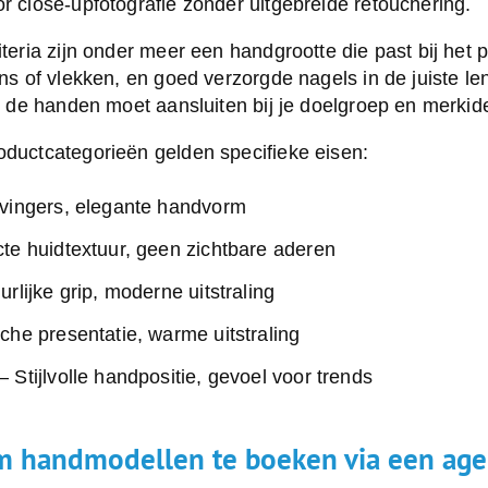
or close-upfotografie zonder uitgebreide retouchering.
iteria zijn onder meer een handgrootte die past bij het 
kens of vlekken, en goed verzorgde nagels in de juiste l
an de handen moet aansluiten bij je doelgroep en merkiden
oductcategorieën gelden specifieke eisen:
vingers, elegante handvorm
te huidtextuur, geen zichtbare aderen
rlijke grip, moderne uitstraling
che presentatie, warme uitstraling
– Stijlvolle handpositie, gevoel voor trends
m handmodellen te boeken via een ag