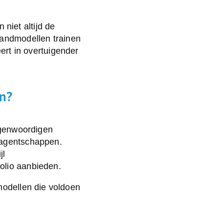
niet altijd de
Handmodellen trainen
eert in overtuigender
n?
genwoordigen
eagentschappen.
jl
olio aanbieden.
odellen die voldoen