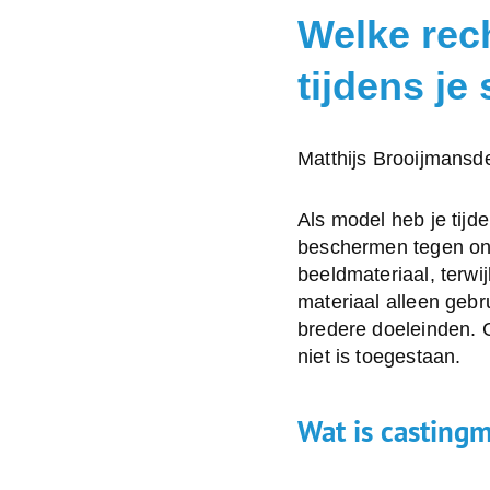
Welke rec
tijdens je
Posted
Matthijs Brooijmans
d
by:
Als model heb je tijd
beschermen tegen on
beeldmateriaal, terw
materiaal alleen gebru
bredere doeleinden. 
niet is toegestaan.
Wat is castingm