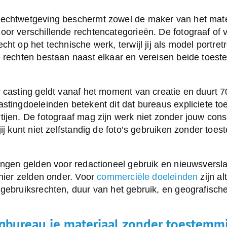
echtwetgeving beschermt zowel de maker van het mater
or verschillende rechtencategorieën. De fotograaf of v
ht op het technische werk, terwijl jij als model portret
e rechten bestaan naast elkaar en vereisen beide toes
 casting geldt vanaf het moment van creatie en duurt 70
astingdoeleinden betekent dit dat bureaus expliciete t
ijen. De fotograaf mag zijn werk niet zonder jouw con
jij kunt niet zelfstandig de foto’s gebruiken zonder to
ringen gelden voor redactioneel gebruik en nieuwsversl
 hier zelden onder. Voor
commerciële doeleinden
zijn alt
 gebruiksrechten, duur van het gebruik, en geografisch
gbureau je materiaal zonder toestemm