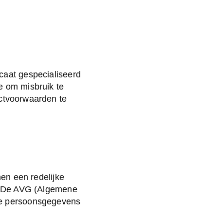
caat gespecialiseerd
e om misbruik te
actvoorwaarden te
nen een redelijke
g. De AVG (Algemene
 je persoonsgegevens