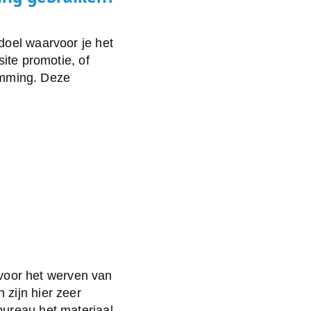
doel waarvoor je het
ite promotie, of
temming. Deze
f voor het werven van
zijn hier zeer
bureau het materiaal