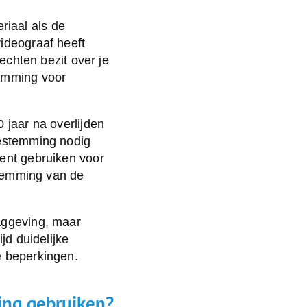
iaal als de
ideograaf heeft
rechten bezit over je
temming voor
 jaar na overlijden
oestemming nodig
sent gebruiken voor
estemming van de
aggeving, maar
ijd duidelijke
e beperkingen.
ing gebruiken?