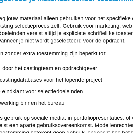
 jouw materiaal alleen gebruiken voor het specifieke 
asting selectieproces zelf. Gebruik voor marketing, webs
eleinden vereist altijd je expliciete schriftelijke toes
anneer je niet wordt geselecteerd voor de opdracht.
en zonder extra toestemming zijn beperkt tot:
g door het castingteam en opdrachtgever
n castingdatabases voor het lopende project
 eindklant voor selectiedoeleinden
rwerking binnen het bureau
ls gebruik op sociale media, in portfoliopresentaties, o
eist een aparte gebruiksovereenkomst. Modellenrechten 
 toestemming betekent geen gebruik, ongeacht hoe het 