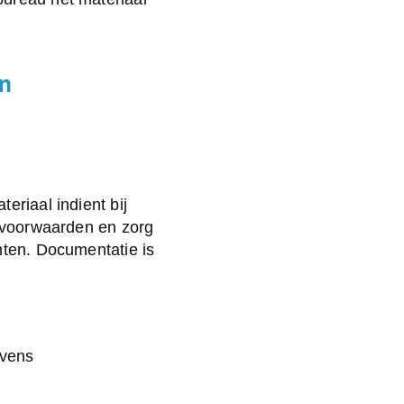
an
eriaal indient bij
ksvoorwaarden en zorg
hten. Documentatie is
evens