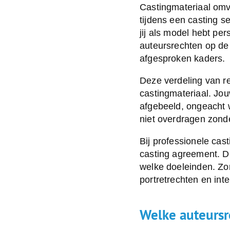
Castingmateriaal omvat
tijdens een casting s
jij als model hebt per
auteursrechten op de
afgesproken kaders.
Deze verdeling van r
castingmateriaal. Jou
afgebeeld, ongeacht w
niet overdragen zond
Bij professionele cas
casting agreement. D
welke doeleinden. Zo
portretrechten en int
Welke auteursre