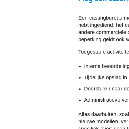
Een castingbureau mag
hebt ingediend: het c
andere commerciële do
beperking geldt ook w
Toegestane activiteit
Interne beoordelin
Tijdelijke opslag i
Doorsturen naar de
Administratieve ve
Alles daarbuiten, zoa
nieuwe modellen, ver
specifiek over: geen